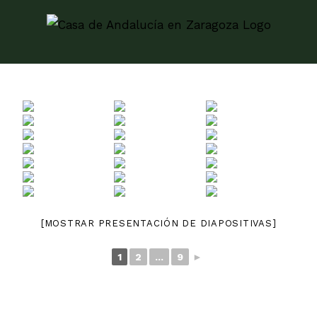
Skip
to
content
[MOSTRAR PRESENTACIÓN DE DIAPOSITIVAS]
1
2
...
9
►