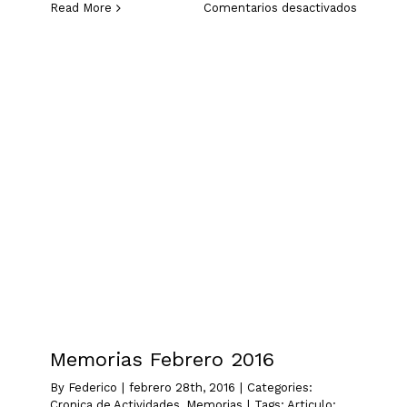
en
Read More
Comentarios desactivados
Memoria
Abril
2016
Memorias Febrero 2016
Cronica de Actividades
Memorias
Memorias Febrero 2016
By
Federico
|
febrero 28th, 2016
|
Categories:
Cronica de Actividades
,
Memorias
|
Tags:
Articulo;