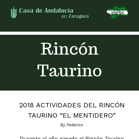
Skip
to
content
Rincón
Taurino
2018 ACTIVIDADES DEL RINCÓN
TAURINO “EL MENTIDERO”
By
Federico
Durante el año pasado el Rincón Taurino