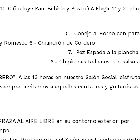
 € (incluye Pan, Bebida y Postre) A Elegir 1ª y 2º al re
o al Horno con patatas a lo po
o y Romesco 6.- Chilindrón de Cordero
 Espada a la plancha con v
a 8.- Chipirones Rellenos con salsa am
 A las 13 horas en nuestro Salón Social, disfruta
siempre, invitamos a aquellos cantaores y guitarrista
RRAZA AL AIRE LIBRE en su contorno exterior, por
mpo.
estro Bar-Restaurante y el Salón Social, podremos dis