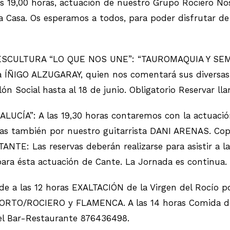
19,00 horas, actuación de nuestro Grupo Rociero No
a Casa. Os esperamos a todos, para poder disfrutar de e
CULTURA “LO QUE NOS UNE”: “TAUROMAQUIA Y SEMANA 
sta ÍÑIGO ALZUGARAY, quien nos comentará sus diversas
ón Social hasta al 18 de junio. Obligatorio Reservar 
ÍA”: A las 19,30 horas contaremos con la actuación
mbién por nuestro guitarrista DANI ARENAS. Coplas, 
ANTE: Las reservas deberán realizarse para asistir a l
para ésta actuación de Cante. La Jornada es continua.
e a las 12 horas EXALTACIÓN de la Virgen del Rocío
 CORTO/ROCIERO y FLAMENCA. A las 14 horas Comida d
n el Bar-Restaurante 876436498.