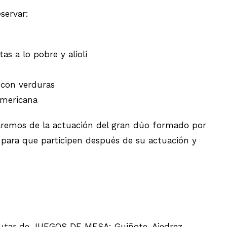
servar:
bre y alioli
erduras
ericana
remos de la actuación del gran dúo formado por
s para que participen después de su actuación y
frutar de JUEGOS DE MESA: Guiñote, Ajedrez,