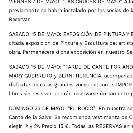
VIERNES 7 DE MAYO: “LAS CRUCES DE MAYO”. A las 
previamente se habrá instalado por los socios de l
Reservar.
SÁBADO 15 DE MAYO: EXPOSICIÓN DE PINTURA Y ES
citada exposición de Pintura y Escultura del arti
obra. Permanecerá dicha exposición en nuestro Sal
SÁBADO 15 DE MAYO: “TARDE DE CANTE POR ANDALUC
MARY GUERRERO y BERNI HERENCIA, acompañadas ta
disfrutar de estas grandes voces del cante. IMPORT
libres sin reservar, podrán reservarse únicamente 
DOMINGO 23 DE MAYO: “EL ROCÍO”: En nuestra sed
Cante de la Salve. Se recomienda vestimenta de
elegir 1º y 2º. Precio 15 €. Todas las RESERVAS e