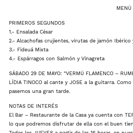
MENÚ 15
PRIMEROS SEGUNDOS
1.- Ensalada César 5.- Conej
2.- Alcachofas crujientes, virutas de jamón Ibéric
3.- Fideuá Mixta 7.- Pez
4.- Espárragos con Salmón y Vinagret
SÁBADO 29 DE MAYO: “VERMÚ FLAMENCO – RUMBERO”:
LÍDIA TINOCO al cante y JOSE a la guitarra. Como 
pasemos una gran tarde.
NOTAS DE INTERÉS
El Bar – Restaurante de la Casa ya cuenta con TE
lo que podremos disfrutar de ella con el buen tie
Todos los JUEVES a partir de las 16 horas, en nu