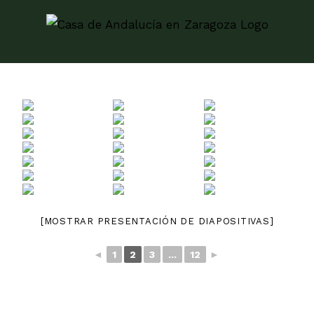
Skip
to
content
[MOSTRAR PRESENTACIÓN DE DIAPOSITIVAS]
◄
1
2
3
...
12
►