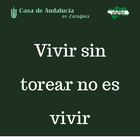
Skip
to
content
Vivir sin
torear no es
vivir